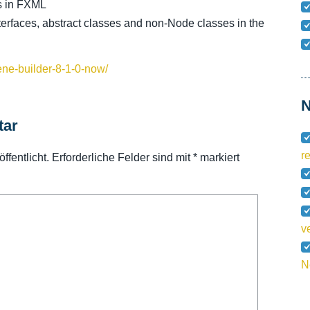
s in FXML
interfaces, abstract classes and non-Node classes in the
ene-builder-8-1-0-now/
N
tar
r
ffentlicht.
Erforderliche Felder sind mit
*
markiert
v
N