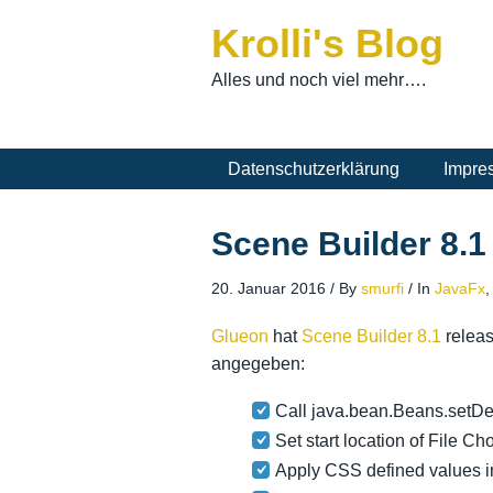
Krolli's Blog
Alles und noch viel mehr….
Datenschutzerklärung
Impre
Scene Builder 8.1
20. Januar 2016
/
By
smurfi
/
In
JavaFx
Glueon
hat
Scene Builder 8.1
releas
angegeben:
Call java.bean.Beans.setD
Set start location of File Ch
Apply CSS defined values i