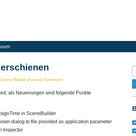
ssum
 erschienen
,
Scene Builder
/
Leave Comment
ed, als Neuerrungen sind folgende Punkte
B
esignTime in SceneBuilder
ooser dialog to file provided as application parameter
n Inspector